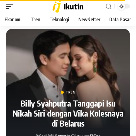
Ekonomi
Tren
Teknologi
Newsletter
Data Pasar
TREN
Billy Syahputra Tanggapi Isu
Nikah Siri dengan Vika Kolesnaya
di Belarus
By
Ragil Wiji Pangestu
1 year ago
Tren