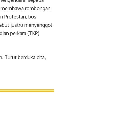
 mengendarai sepeda
ahui membawa rombongan
en Protestan, bus
sebut justru menyenggol
ian perkara (TKP)
. Turut berduka cita,