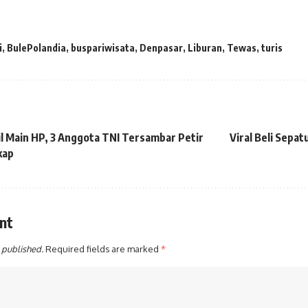
i
,
BulePolandia
,
buspariwisata
,
Denpasar
,
Liburan
,
Tewas
,
turis
 Main HP, 3 Anggota TNI Tersambar Petir
Viral Beli Sepat
kap
nt
 published.
Required fields are marked
*