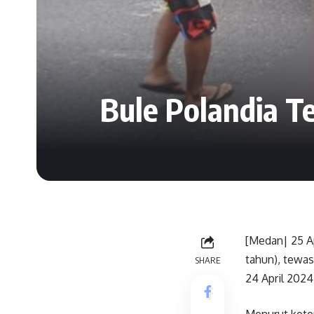
Bule Polandia T
[Medan| 25 Ap
tahun), tewas
SHARE
24 April 2024