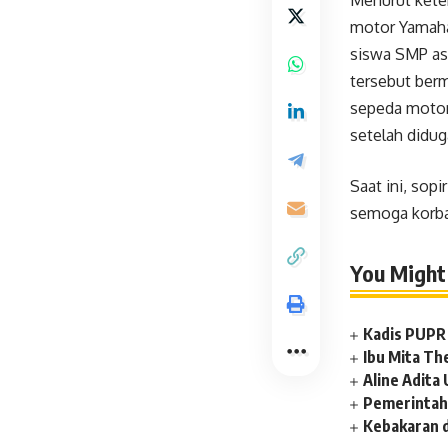
Menurut keter
motor Yamaha
siswa SMP asa
tersebut ber
sepeda motor
setelah didug
Saat ini, sop
semoga korban
You Might 
Kadis PUPR 
Ibu Mita Th
Aline Adit
Pemerintah
Kebakaran 