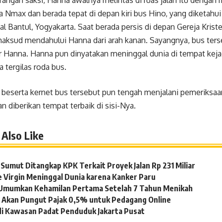
angan saksi, Hanna awalnya melintas di ruas jalan itu dengan
 Nmax dan berada tepat di depan kiri bus Hino, yang diket
l Bantul, Yogyakarta. Saat berada persis di depan Gereja Krist
maksud mendahului Hanna dari arah kanan. Sayangnya, bus ter
 Hanna. Hanna pun dinyatakan meninggal dunia di tempat kejad
a tergilas roda bus.
ir beserta kernet bus tersebut pun tengah menjalani pemeriksaan
 diberikan tempat terbaik di sisi-Nya.
Also Like
Sumut Ditangkap KPK Terkait Proyek Jalan Rp 231 Miliar
e Virgin Meninggal Dunia karena Kanker Paru
a Umumkan Kehamilan Pertama Setelah 7 Tahun Menikah
 Akan Pungut Pajak 0,5% untuk Pedagang Online
di Kawasan Padat Penduduk Jakarta Pusat