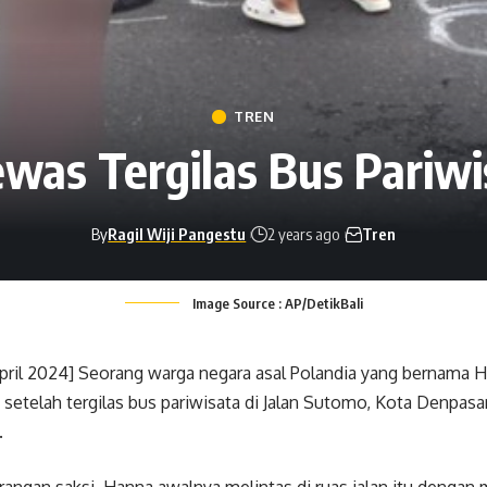
TREN
ewas Tergilas Bus Pariwi
By
Ragil Wiji Pangestu
2 years ago
Tren
Image Source : AP/DetikBali
ril 2024] Seorang warga negara asal Polandia yang bernama H
 setelah tergilas bus pariwisata di Jalan Sutomo, Kota Denpasar
.