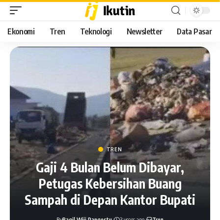
Ekonomi
Tren
Teknologi
Newsletter
Data Pasar
TREN
Gaji 4 Bulan Belum Dibayar,
Petugas Kebersihan Buang
Sampah di Depan Kantor Bupati
By
Ragil Wiji Pangestu
3 years ago
Tren