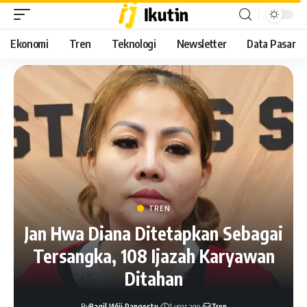
Ekonomi
Tren
Teknologi
Newsletter
Data Pasar
TREN
Jan Hwa Diana Ditetapkan Sebagai
Tersangka, 108 Ijazah Karyawan
Ditahan
By
Ragil Wiji Pangestu
1 year ago
Tren