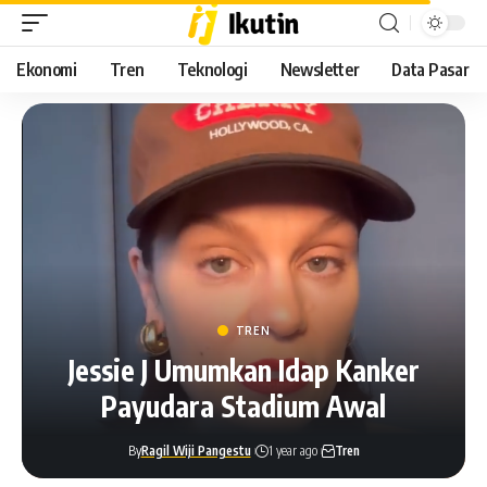
Ekonomi
Tren
Teknologi
Newsletter
Data Pasar
TREN
Jessie J Umumkan Idap Kanker
Payudara Stadium Awal
By
Ragil Wiji Pangestu
1 year ago
Tren