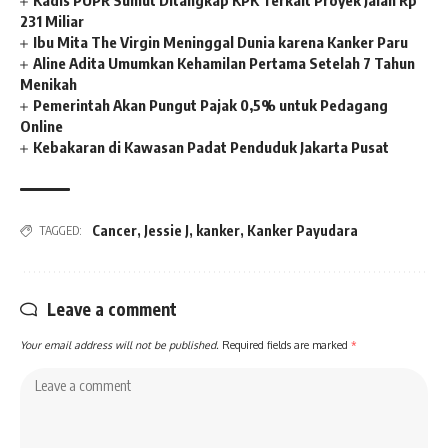
Kadis PUPR Sumut Ditangkap KPK Terkait Proyek Jalan Rp
231 Miliar
Ibu Mita The Virgin Meninggal Dunia karena Kanker Paru
Aline Adita Umumkan Kehamilan Pertama Setelah 7 Tahun
Menikah
Pemerintah Akan Pungut Pajak 0,5% untuk Pedagang
Online
Kebakaran di Kawasan Padat Penduduk Jakarta Pusat
Cancer
,
Jessie J
,
kanker
,
Kanker Payudara
TAGGED:
Leave a comment
Your email address will not be published.
Required fields are marked
*