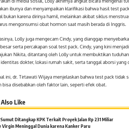
rakan di media sosial, Lolly akhirnya angkat bicara mengenai tu
kan ibunya dan menyampaikan klarifikasi bahwa hasil test pack
al bukan karena dirinya hamil, melainkan akibat siklus menstruas
harus mengonsumsi obat hormon saat masih berada di Inggris.
kasinya, Lolly juga mengecam Cindy, yang dianggap menyebarkan
besar serta percakapan soal test pack. Cindy, yang kini menjad
iajukan Nikita, ditantang oleh Lolly untuk membuktikan tuduh
dentitas dokter, lokasi rumah sakit, serta tanggal aborsi yang 
l ini, dr. Tirtawati Wijaya menjelaskan bahwa test pack tidak
 bisa disebabkan oleh faktor lain, seperti efek obat.
Also Like
Sumut Ditangkap KPK Terkait Proyek Jalan Rp 231 Miliar
e Virgin Meninggal Dunia karena Kanker Paru