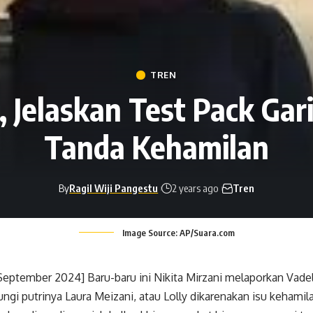
TREN
, Jelaskan Test Pack Gar
Tanda Kehamilan
By
Ragil Wiji Pangestu
2 years ago
Tren
Image Source: AP/Suara.com
eptember 2024] Baru-baru ini Nikita Mirzani melaporkan Vadel
ngi putrinya Laura Meizani, atau Lolly dikarenakan isu kehamila