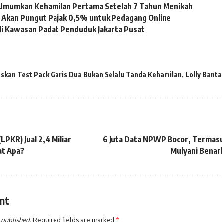
a Umumkan Kehamilan Pertama Setelah 7 Tahun Menikah
 Akan Pungut Pajak 0,5% untuk Pedagang Online
di Kawasan Padat Penduduk Jakarta Pusat
askan Test Pack Garis Dua Bukan Selalu Tanda Kehamilan
,
Lolly Bant
LPKR) Jual 2,4 Miliar
6 Juta Data NPWP Bocor, Termasu
at Apa?
Mulyani Benar
nt
 published.
Required fields are marked
*