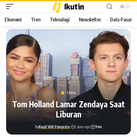
Ekonomi
Tren
Teknologi
Newsletter
Data Pasar
TREN
Tom Holland Lamar Zendaya Saat
Liburan
By
Ragil Wiji Pangestu
2 years ago
Tren