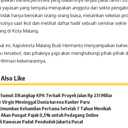
aikan bahwa peristiwa yang dialaminya terjadi pada tahun 2014
 yayasan yang ternyata merupakan anggota dari sekte pengabd
 tidak hanya berisikan orang-orang biasa, melainkan sekelas pro
ahuinya saat ikut dan melihat daftar hadir sebuah seminar sekte 
ang di Kota Malang.
al ini, Kapolresta Malang Budi Hermanto menyampaikan bahw
su tersebut, dan pihaknya juga akan menghubungi pihak-pihak 
firmasi kebenarannya.
Also Like
Sumut Ditangkap KPK Terkait Proyek Jalan Rp 231 Miliar
e Virgin Meninggal Dunia karena Kanker Paru
a Umumkan Kehamilan Pertama Setelah 7 Tahun Menikah
 Akan Pungut Pajak 0,5% untuk Pedagang Online
di Kawasan Padat Penduduk Jakarta Pusat