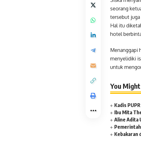
Siska menyamp
seorang ketua
tersebut juga
Hal itu diket
hotel berbint
Menanggapi h
menyelidiki i
untuk mengon
You Might 
Kadis PUPR 
Ibu Mita Th
Aline Adit
Pemerintah
Kebakaran 