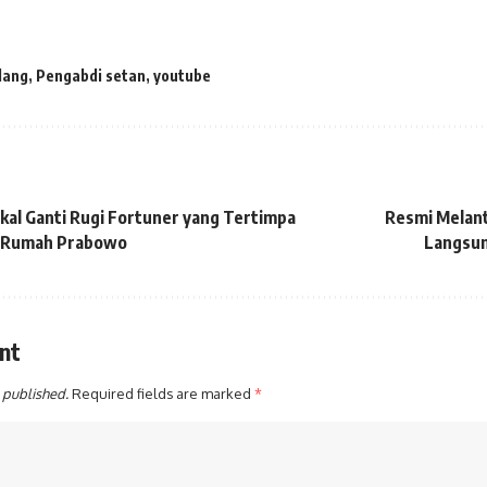
lang
,
Pengabdi setan
,
youtube
al Ganti Rugi Fortuner yang Tertimpa
Resmi Melan
n Rumah Prabowo
Langsun
nt
 published.
Required fields are marked
*