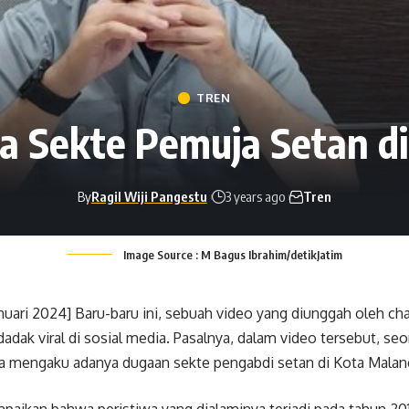
TREN
da Sekte Pemuja Setan d
By
Ragil Wiji Pangestu
3 years ago
Tren
Image Source : M Bagus Ibrahim/detikJatim
nuari 2024] Baru-baru ini, sebuah video yang diunggah oleh 
dak viral di sosial media. Pasalnya, dalam video tersebut,
seo
a mengaku adanya dugaan sekte pengabdi setan di Kota Malang