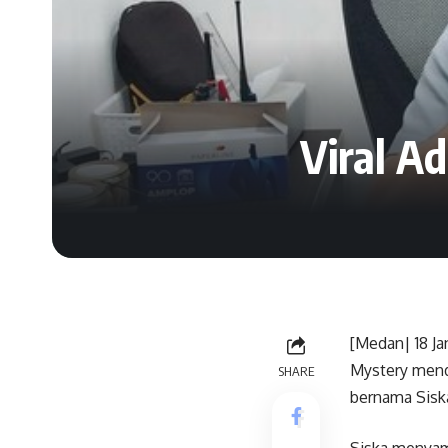
Viral A
[Medan| 18 Ja
Mystery menda
SHARE
bernama Sisk