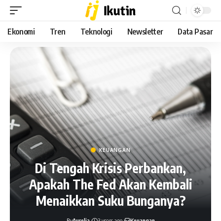
Ekonomi
Tren
Teknologi
Newsletter
Data Pasar
KEUANGAN
Di Tengah Krisis Perbankan,
Apakah The Fed Akan Kembali
Menaikkan Suku Bunganya?
By
Aurelia
3 years ago
Keuangan