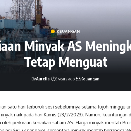
KEUANGAN
iaan Minyak AS Meningk
Tetap Menguat
By
Aurelia
3 years ago
Keuangan
ian satu hari terburuk sesi sebelumnya selama tujuh minggu 
minyak naik pada hari Kamis (23/2/2023). Namun, keuntungan 
 oleh perkiraan kenaikan saham AS. Harga minyak mentah Brent
enjadi $81,23 per barel, sementara minyak mentah berjangka W