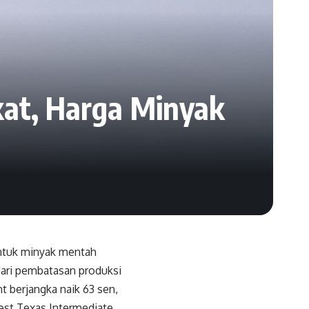
at, Harga Minyak
untuk minyak mentah
dari pembatasan produksi
 berjangka naik 63 sen,
est Texas Intermediate