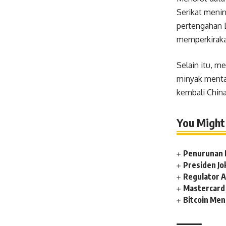
Serikat menin
pertengahan 
memperkirakan
Selain itu, m
minyak menta
kembali Chin
You Might 
Penurunan 
Presiden J
Regulator A
Mastercard 
Bitcoin Men