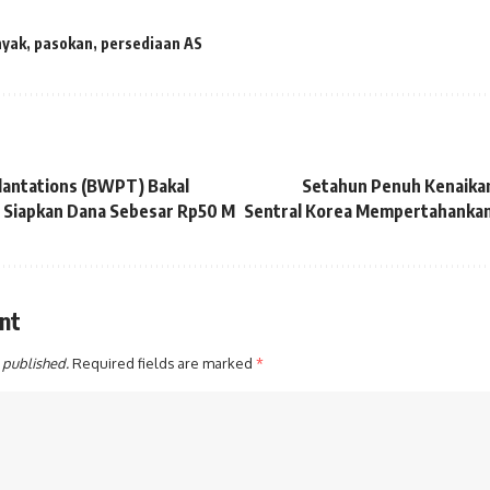
nyak
,
pasokan
,
persediaan AS
lantations (BWPT) Bakal
Setahun Penuh Kenaikan
 Siapkan Dana Sebesar Rp50 M
Sentral Korea Mempertahanka
nt
 published.
Required fields are marked
*