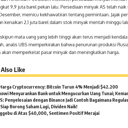
gkat 9,9 juta barel pekan lalu. Persediaan minyak AS telah naik
Desember, memicu kekhawatiran tentang permintaan. Jajak pen
 kenaikan 2,1 juta barel dalam stok minyak mentah minggu lal
eskipun mata uang yang lebih tinggi akan terus menjadi kendal
h, analis UBS memperkirakan bahwa penurunan produksi Rus
a akan memperketat pasar minyak dan meningkatkan harga.
Also Like
Harga Cryptocurrency: Bitcoin Turun 4% Menjadi $42.200
okowi Menyarankan Bank untuk Mengucurkan Uang Tunai; Kema
S: Penyelesaian dengan Binance Jadi Contoh Bagaimana Regula
Siap Borong Saham Lagi, Dividen Naik!
ggebu di Atas $40,000, Sentimen Positif Merajai