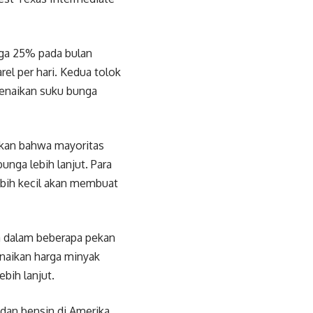
ga 25% pada bulan
l per hari. Kedua tolok
kenaikan suku bunga
kkan bahwa mayoritas
unga lebih lanjut. Para
bih kecil akan membuat
ya dalam beberapa pekan
naikan harga minyak
bih lanjut.
dan bensin di Amerika