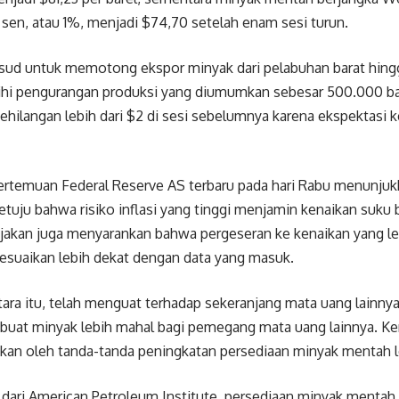
 sen, atau 1%, menjadi $74,70 setelah enam sesi turun.
sud untuk memotong ekspor minyak dari pelabuhan barat hing
ihi pengurangan produksi yang diumumkan sebesar 500.000 bare
ehilangan lebih dari $2 di sesi sebelumnya karena ekspektasi 
 pertemuan Federal Reserve AS terbaru pada hari Rabu menunju
etuju bahwa risiko inflasi yang tinggi menjamin kenaikan suku b
jakan juga menyarankan bahwa pergeseran ke kenaikan yang le
suaikan lebih dekat dengan data yang masuk.
ara itu, telah menguat terhadap sekeranjang mata uang lainn
mbuat minyak lebih mahal bagi pemegang mata uang lainnya. Ke
ikan oleh tanda-tanda peningkatan persediaan minyak mentah le
dari American Petroleum Institute, persediaan minyak mentah 