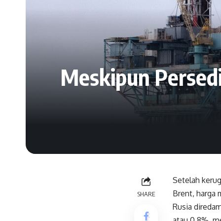
Meskipun Persed
Setelah kerug
Brent, harga 
SHARE
Rusia diredam
atau 0,8%, m