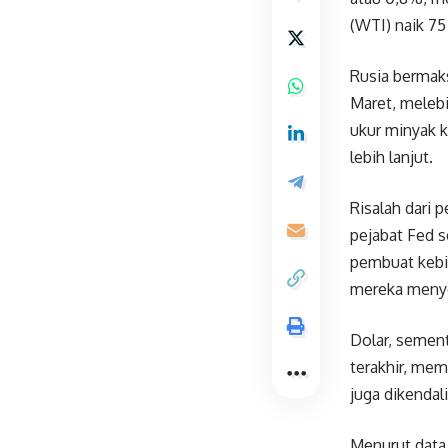
(WTI) naik 75
Rusia bermak
Maret, meleb
ukur minyak k
lebih lanjut.
Risalah dari
pejabat Fed s
pembuat kebi
mereka menye
Dolar, sement
terakhir, me
juga dikendal
Menurut data 