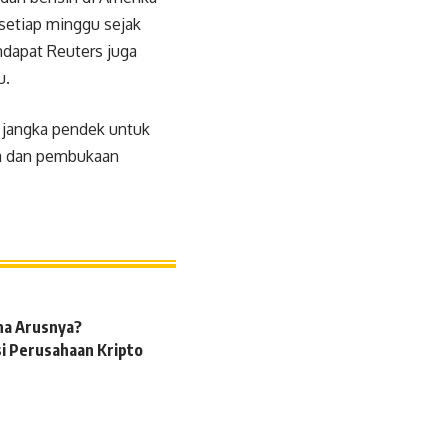
 setiap minggu sejak
dapat Reuters juga
u.
a jangka pendek untuk
ia dan pembukaan
na Arusnya?
si Perusahaan Kripto