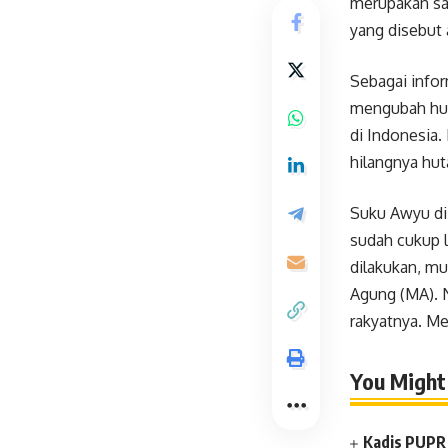
merupakan sal
yang disebut 
Sebagai infor
mengubah huta
di Indonesia.
hilangnya hut
Suku Awyu di
sudah cukup 
dilakukan, mu
Agung (MA). 
rakyatnya. Me
You Might 
Kadis PUPR 