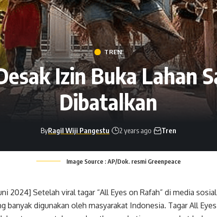
TREN
esak Izin Buka Lahan S
Dibatalkan
By
Ragil Wiji Pangestu
2 years ago
Tren
Image Source : AP/Dok. resmi Greenpeace
i 2024] Setelah viral tagar “All Eyes on Rafah” di media sosial, 
g banyak digunakan oleh masyarakat Indonesia. Tagar All Eyes