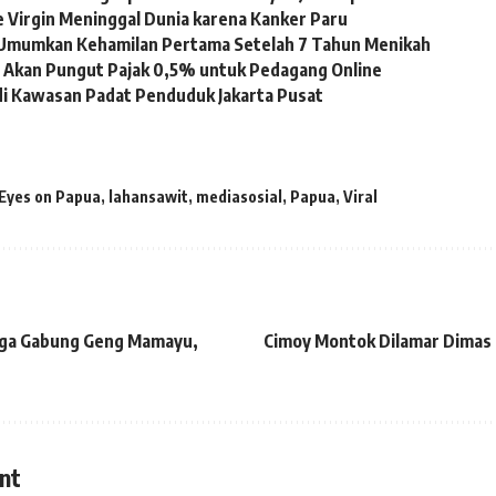
e Virgin Meninggal Dunia karena Kanker Paru
a Umumkan Kehamilan Pertama Setelah 7 Tahun Menikah
 Akan Pungut Pajak 0,5% untuk Pedagang Online
di Kawasan Padat Penduduk Jakarta Pusat
 Eyes on Papua
,
lahansawit
,
mediasosial
,
Papua
,
Viral
uga Gabung Geng Mamayu,
Cimoy Montok Dilamar Dimas 
nt