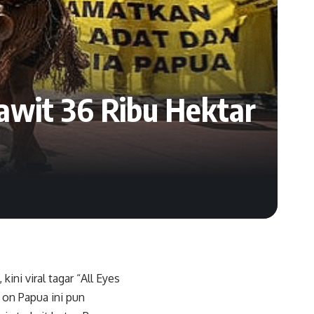
awit 36 Ribu Hektar
kini viral tagar “All Eyes
 on Papua ini pun