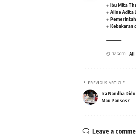
Ibu Mita Th
Aline Adit
Pemerintah
Kebakaran 
TAGGED:
All
PREVIOUS ARTICLE
Ira Nandha Did
Mau Pansos?
Leave a comme