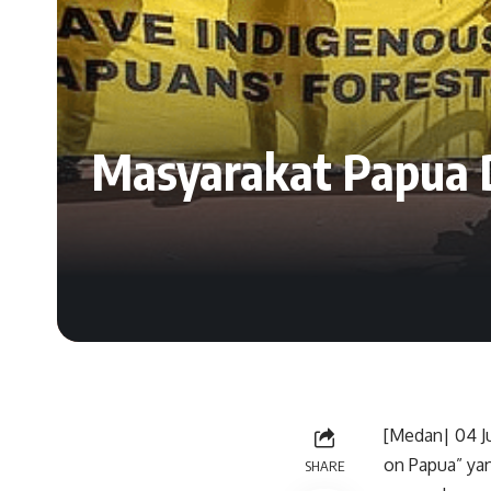
Masyarakat Papua D
[Medan| 04 Jun
on Papua” yan
SHARE