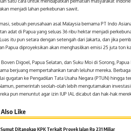
ah satu cara untuk mendapatkan perhatian masyarakat Indones
akan menjadi lahan perkebunan sawit.
masi, sebuah perusahaan asal Malaysia bernama PT Indo Asiana 
n adat di Papua yang seluas 36 ribu hektar menjadi perkebuna
 Luas itu pun setara dengan setengah dari Jakarta, dan jika pem
an Papua diproyeksikan akan menghasilkan emisi 25 juta ton ka
 Boven Digoel, Papua Selatan, dan Suku Moi di Sorong, Papua 
lama berjuang mempertahankan tanah leluhur mereka. Berbaga
lai gugatan ke Pengadilan Tata Usaha Negara (PTUN) hingga t
Namun, pemerintah seolah-olah lebih mengutamakan investasi 
reka pun menuntut agar izin IUP IAL dicabut dan hak-hak merek
Also Like
Sumut Ditangkap KPK Terkait Proyek Jalan Rp 231 Miliar