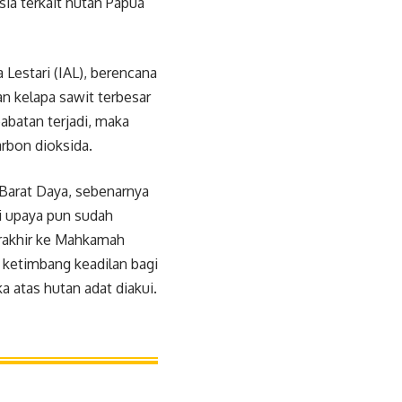
ia terkait hutan Papua
Lestari (IAL), berencana
n kelapa sawit terbesar
babatan terjadi, maka
rbon dioksida.
Barat Daya, sebenarnya
i upaya pun sudah
erakhir ke Mahkamah
ketimbang keadilan bagi
a atas hutan adat diakui.