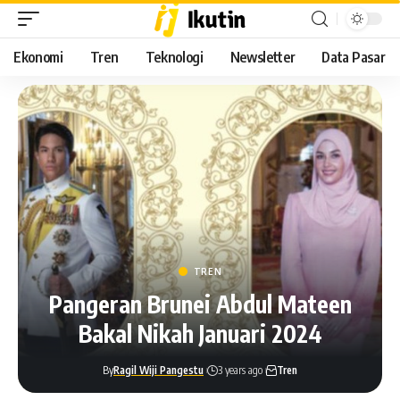
Ekonomi
Tren
Teknologi
Newsletter
Data Pasar
TREN
Pangeran Brunei Abdul Mateen
Bakal Nikah Januari 2024
By
Ragil Wiji Pangestu
3 years ago
Tren