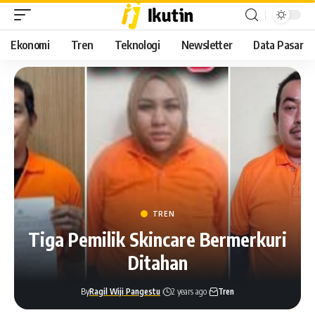
Ekonomi
Tren
Teknologi
Newsletter
Data Pasar
TREN
Tiga Pemilik Skincare Bermerkuri
Ditahan
By
Ragil Wiji Pangestu
2 years ago
Tren