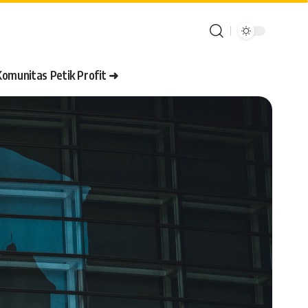
Komunitas Petik Profit ➜