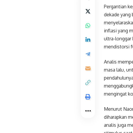
Pergantian k
dekade yang b
menyelaraska
inflasi yang
ultra-longgar
mendistorsi 
Analis mempe
masa lalu, un
pendahulunya 
menggabungka
mengingat ko
Menurut Naom
diharapkan me
analis juga 