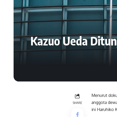
Kazuo Ueda Ditun
Menurut doku
anggota dewan
SHARE
ini Haruhiko 