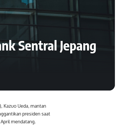
nk Sentral Jepang
), Kazuo Ueda, mantan
nggantikan presiden saat
8 April mendatang.