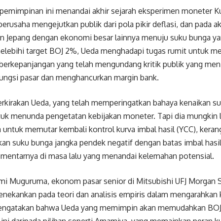
epemimpinan ini menandai akhir sejarah eksperimen moneter K
erusaha mengejutkan publik dari pola pikir deflasi, dan pada a
n Jepang dengan ekonomi besar lainnya menuju suku bunga yan
 melebihi target BOJ 2%, Ueda menghadapi tugas rumit untuk m
 berkepanjangan yang telah mengundang kritik publik yang men
fungsi pasar dan menghancurkan margin bank.
rkirakan Ueda, yang telah memperingatkan bahaya kenaikan su
tuk menunda pengetatan kebijakan moneter. Tapi dia mungkin le
untuk memutar kembali kontrol kurva imbal hasil (YCC), keran
n suku bunga jangka pendek negatif dengan batas imbal hasil
mentarnya di masa lalu yang menandai kelemahan potensial.
i Muguruma, ekonom pasar senior di Mitsubishi UFJ Morgan St
nekankan pada teori dan analisis empiris dalam mengarahkan 
mengatakan bahwa Ueda yang memimpin akan memudahkan BOJ u