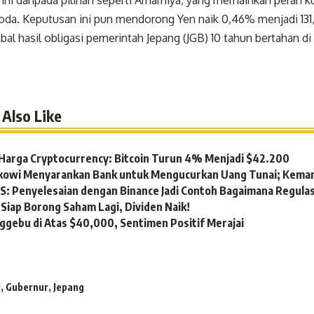
 ini daripada pilihan seperti Amamiya, yang memainkan peran
oda. Keputusan ini pun mendorong Yen naik 0,46% menjadi 131,8
bal hasil obligasi pemerintah Jepang (JGB) 10 tahun bertahan d
Also Like
Harga Cryptocurrency: Bitcoin Turun 4% Menjadi $42.200
okowi Menyarankan Bank untuk Mengucurkan Uang Tunai; Kema
S: Penyelesaian dengan Binance Jadi Contoh Bagaimana Regula
Siap Borong Saham Lagi, Dividen Naik!
ggebu di Atas $40,000, Sentimen Positif Merajai
J
,
Gubernur
,
Jepang