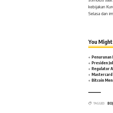
stimulus saat
kebijakan Kur
Selasa dan im
You Might 
Penurunan 
Presiden J
Regulator A
Mastercard 
Bitcoin Men
TAGGED:
BO