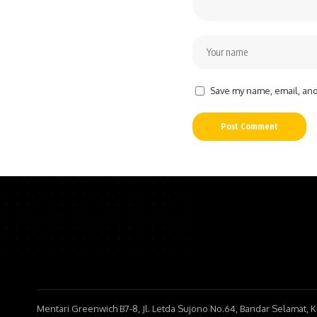
Save my name, email, and 
Mentari Greenwich B7-8, Jl. Letda Sujono No.64, Bandar Selamat