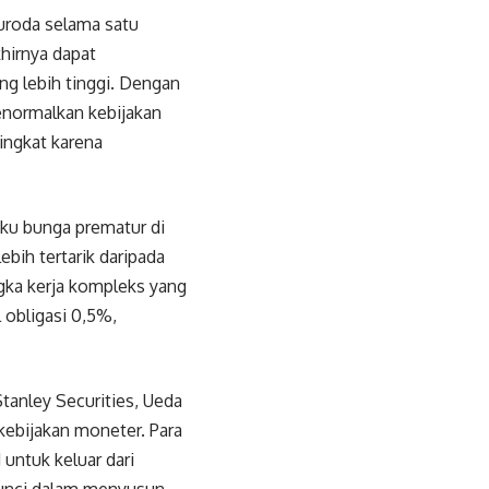
uroda selama satu
khirnya dapat
g lebih tinggi. Dengan
enormalkan kebijakan
ingkat karena
ku bunga prematur di
bih tertarik daripada
gka kerja kompleks yang
 obligasi 0,5%,
anley Securities, Ueda
kebijakan moneter. Para
ntuk keluar dari