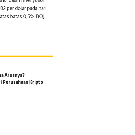
 kunci dalam menyusun
2 per dolar pada hari
i atas batas 0,5% BOJ.
na Arusnya?
si Perusahaan Kripto