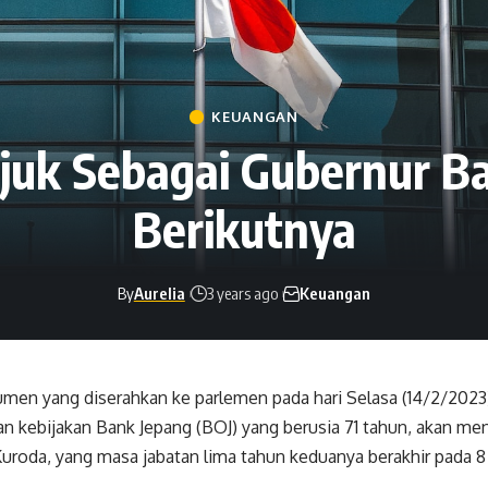
KEUANGAN
juk Sebagai Gubernur Ba
Berikutnya
By
Aurelia
3 years ago
Keuangan
men yang diserahkan ke parlemen pada hari Selasa (14/2/2023
 kebijakan Bank Jepang (BOJ) yang berusia 71 tahun, akan me
Kuroda, yang masa jabatan lima tahun keduanya berakhir pada 