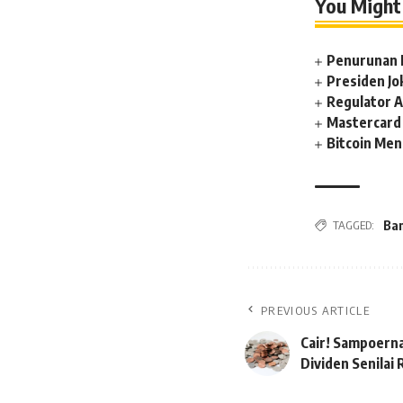
You Might 
Penurunan 
Presiden J
Regulator A
Mastercard 
Bitcoin Men
TAGGED:
Ban
PREVIOUS ARTICLE
Cair! Sampoern
Dividen Senilai 