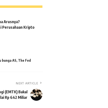
na Arusnya?
si Perusahaan Kripto
u bunga AS
,
The Fed
NEXT ARTICLE
ogi (EMTK) Bakal
lai Rp 642 Miliar