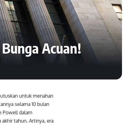
u Bunga Acuan!
emutuskan untuk menahan
kannya selama 10 bulan
e Powell dalam
khir tahun. Artinya, era