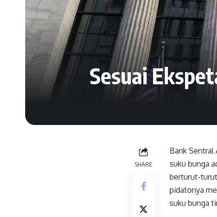
Sesuai Ekspet
Bank Sentral
suku bunga ac
SHARE
berturut-turu
pidatonya men
suku bunga ti