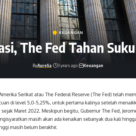
KEUANGAN
asi, The Fed Tahan Suk
By
Aurelia
3 years ago
Keuangan
 Amerika Serikat atau The Federal Reserve (The Fed) telah m
uan di level 5,0-5,25%, untuk pertama kalinya setelah menaik
t sejak Maret 2022.
Meskipun begitu, Gubernur The Fed, Jerom
gisyaratkan masih akan ada kenaikan sebanyak dua kali hingga a
nggi masih belum berakhir.