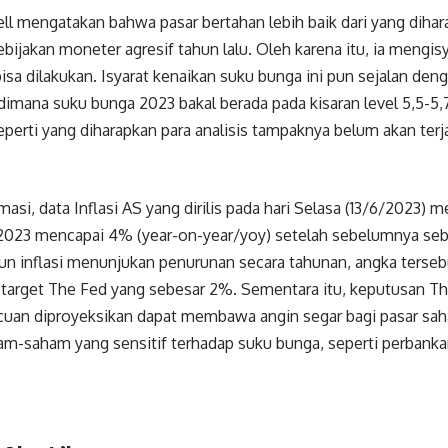
l mengatakan bahwa pasar bertahan lebih baik dari yang dihar
bijakan moneter agresif tahun lalu. Oleh karena itu, ia mengis
bisa dilakukan.
Isyarat kenaikan suku bunga ini pun sejalan den
imana suku bunga 2023 bakal berada pada kisaran level 5,5-5
perti yang diharapkan para analisis tampaknya belum akan ter
asi, data Inflasi AS yang dirilis pada hari Selasa (13/6/2023) m
2023 mencapai 4% (year-on-year/yoy) setelah sebelumnya seb
n inflasi menunjukan penurunan secara tahunan, angka terseb
 target The Fed yang sebesar 2%.
Sementara itu, keputusan T
cuan diproyeksikan dapat membawa angin segar bagi pasar sah
am-saham yang sensitif terhadap suku bunga, seperti perbank