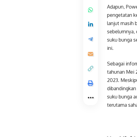
Adapun, Powel
pengetatan ke
lanjut masih 
sebelumnya, d
suku bunga se
ini.
Sebagai inform
tahunan Mei 
2023. Meskipu
dibandingkan
suku bunga a
terutama sah