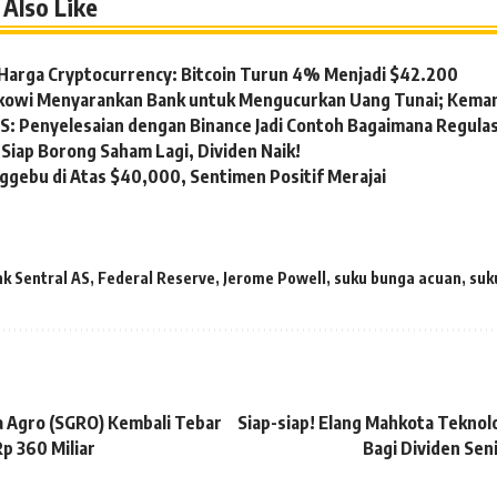
Also Like
Harga Cryptocurrency: Bitcoin Turun 4% Menjadi $42.200
okowi Menyarankan Bank untuk Mengucurkan Uang Tunai; Kema
S: Penyelesaian dengan Binance Jadi Contoh Bagaimana Regula
Siap Borong Saham Lagi, Dividen Naik!
ggebu di Atas $40,000, Sentimen Positif Merajai
k Sentral AS
,
Federal Reserve
,
Jerome Powell
,
suku bunga acuan
,
suk
a Agro (SGRO) Kembali Tebar
Siap-siap! Elang Mahkota Teknol
Rp 360 Miliar
Bagi Dividen Seni