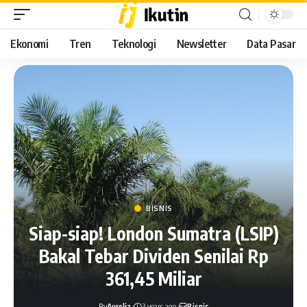
Ekonomi
Tren
Teknologi
Newsletter
Data Pasar
BISNIS
Siap-siap! London Sumatra (LSIP)
Bakal Tebar Dividen Senilai Rp
361,45 Miliar
By
Aurelia
3 years ago
Bisnis