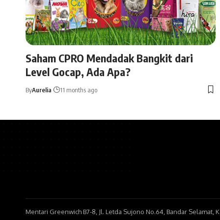
Saham CPRO Mendadak Bangkit dari
Level Gocap, Ada Apa?
By
Aurelia
11 months ago
Mentari Greenwich B7-8, Jl. Letda Sujono No.64, Bandar Selamat