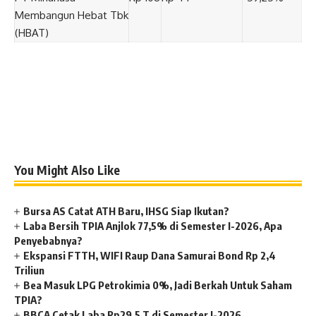
Membangun Hebat Tbk
(HBAT)
You Might Also Like
Bursa AS Catat ATH Baru, IHSG Siap Ikutan?
Laba Bersih TPIA Anjlok 77,5% di Semester I-2026, Apa
Penyebabnya?
Ekspansi FTTH, WIFI Raup Dana Samurai Bond Rp 2,4
Triliun
Bea Masuk LPG Petrokimia 0%, Jadi Berkah Untuk Saham
TPIA?
BBCA Cetak Laba Rp29,5 T di Semester I-2026