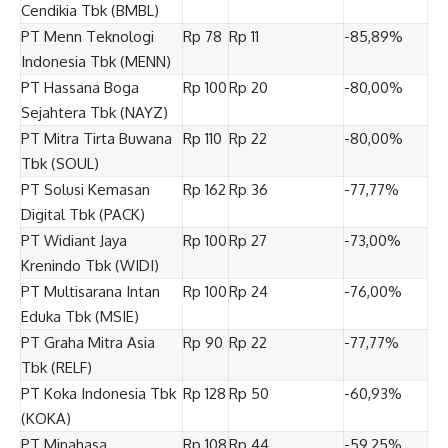
Cendikia Tbk (BMBL)
PT Menn Teknologi
Rp 78
Rp 11
-85,89%
Indonesia Tbk (MENN)
PT Hassana Boga
Rp 100
Rp 20
-80,00%
Sejahtera Tbk (NAYZ)
PT Mitra Tirta Buwana
Rp 110
Rp 22
-80,00%
Tbk (SOUL)
PT Solusi Kemasan
Rp 162
Rp 36
-77,77%
Digital Tbk (PACK)
PT Widiant Jaya
Rp 100
Rp 27
-73,00%
Krenindo Tbk (WIDI)
PT Multisarana Intan
Rp 100
Rp 24
-76,00%
Eduka Tbk (MSIE)
PT Graha Mitra Asia
Rp 90
Rp 22
-77,77%
Tbk (RELF)
PT Koka Indonesia Tbk
Rp 128
Rp 50
-60,93%
(KOKA)
PT Minahasa
Rp 108
Rp 44
-59,25%