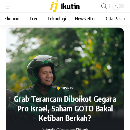
Ekonomi
Tren
Teknologi
Newsletter
Data Pasar
BISNIS
Grab Terancam Diboikot Gegara
Pro Israel, Saham GOTO Bakal
Ketiban Berkah?
By
Aurelia
3 years ago
Bisnis