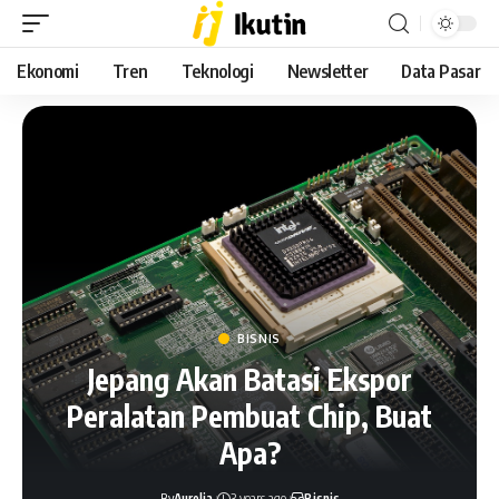
Ekonomi
Tren
Teknologi
Newsletter
Data Pasar
BISNIS
Jepang Akan Batasi Ekspor
Peralatan Pembuat Chip, Buat
Apa?
By
Aurelia
3 years ago
Bisnis