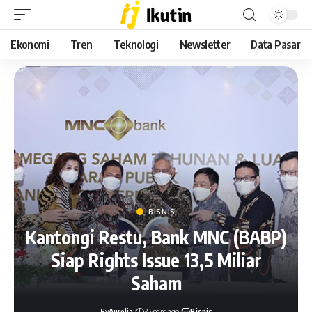
Ekonomi
Tren
Teknologi
Newsletter
Data Pasar
BISNIS
Kantongi Restu, Bank MNC (BABP)
Siap Rights Issue 13,5 Miliar
Saham
By
Aurelia
3 years ago
Bisnis