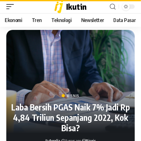
Ekonomi
Tren
Teknologi
Newsletter
Data Pasar
BISNIS
Laba Bersih PGAS Naik 7% Jadi Rp
4,84 Triliun Sepanjang 2022, Kok
Bisa?
By
Aurelia
3 years ago
Bisnis