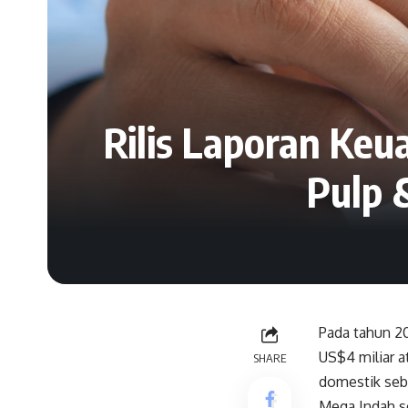
Rilis Laporan Keu
Pulp 
Pada tahun 20
US$4 miliar a
SHARE
domestik sebe
Mega Indah se