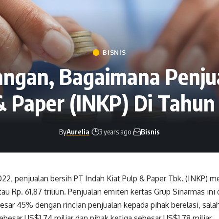
BISNIS
angan, Bagaimana Penju
& Paper (INKP) Di Tahun
By
Aurelia
3 years ago
Bisnis
22, penjualan bersih PT Indah Kiat Pulp & Paper Tbk. (INKP) 
tau Rp. 61,87 triliun. Penjualan emiten kertas Grup Sinarmas ini
sar 45% dengan rincian penjualan kepada pihak berelasi, sala
besar US$1,74 miliar dan pihak ketiga sebesar US$1,78 miliar.