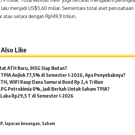
79 miliar. Total ekuitas INKP juga tercatat mengalami peningk
lalu menjadi US$5,60 miliar. Sementara total aset perusahaan 
 atau setara dengan Rp149,11 triliun.
Also Like
tat ATH Baru, IHSG Siap Ikutan?
 TPIA Anjlok 77,5% di Semester I-2026, Apa Penyebabnya?
TH, WIFI Raup Dana Samurai Bond Rp 2,4 Triliun
LPG Petrokimia 0%, Jadi Berkah Untuk Saham TPIA?
Laba Rp29,5 T di Semester I-2026
KP
,
laporan keuangan
,
Saham