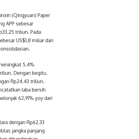
Jinxin (Qingyuan) Paper
ang APP sebesar
33,25 triliun. Pada
ebesar US$1,8 miliar dan
konsolidasian.
 meningkat 5,4%
riliun. Dengan begitu,
gan Rp24,43 triliun.
ncatatkan laba bersih
melonjak 62,91% yoy dari
etara dengan Rp62,33
ilitas jangka panjang