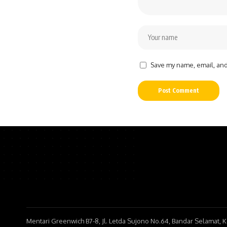
Save my name, email, and 
Mentari Greenwich B7-8, Jl. Letda Sujono No.64, Bandar Selamat