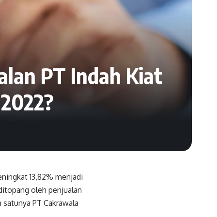
alan PT Indah Kiat
 2022?
meningkat 13,82% menjadi
 ditopang oleh penjualan
h satunya PT Cakrawala