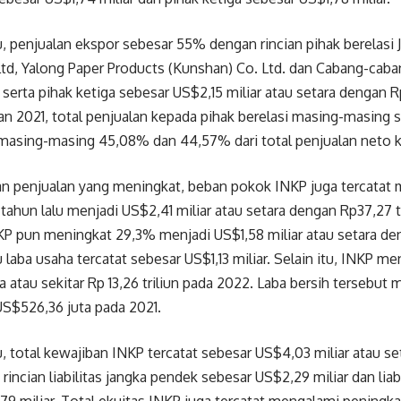
, penjualan ekspor sebesar 55% dengan rincian pihak berelasi 
Ltd, Yalong Paper Products (Kunshan) Co. Ltd. dan Cabang-cab
 serta pihak ketiga sebesar US$2,15 miliar atau setara dengan Rp
n 2021, total penjualan kepada pihak berelasi masing-masing s
 masing-masing 45,08% dan 44,57% dari total penjualan neto 
an penjualan yang meningkat, beban pokok INKP juga tercatat
tahun lalu menjadi US$2,41 miliar atau setara dengan Rp37,27 t
KP pun meningkat 29,3% menjadi US$1,58 miliar atau setara den
 laba usaha tercatat sebesar US$1,13 miliar. Selain itu, INKP me
a atau sekitar Rp 13,26 triliun pada 2022. Laba bersih tersebut 
S$526,36 juta pada 2021.
, total kewajiban INKP tercatat sebesar US$4,03 miliar atau s
 rincian liabilitas jangka pendek sebesar US$2,29 miliar dan liab