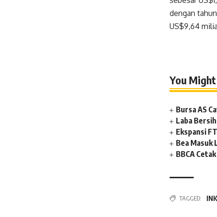
sebesar US$1,
dengan tahun 
US$9,64 miliar
You Might 
Bursa AS Ca
Laba Bersih
Ekspansi FT
Bea Masuk 
BBCA Cetak 
TAGGED:
IN