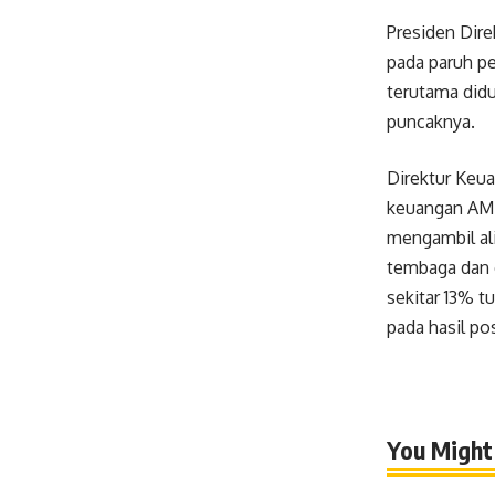
Presiden Dir
pada paruh pe
terutama didu
puncaknya.
Direktur Keu
keuangan AMM
mengambil ali
tembaga dan 
sekitar 13% t
pada hasil posi
You Might 