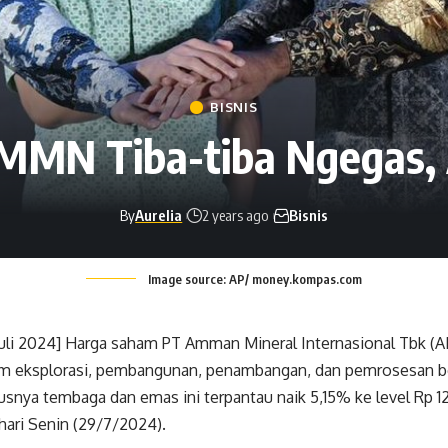
BISNIS
MN Tiba-tiba Ngegas,
By
Aurelia
2 years ago
Bisnis
Image source: AP/ money.kompas.com
Juli 2024] Harga saham PT Amman Mineral Internasional Tbk 
am eksplorasi, pembangunan, penambangan, dan pemrosesan b
usnya tembaga dan emas ini terpantau naik 5,15% ke level Rp 
hari Senin (29/7/2024).