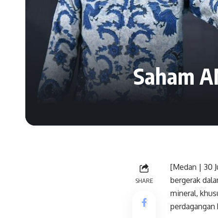
Saham AM
[Medan | 30 
bergerak dal
SHARE
mineral, khus
perdagangan 