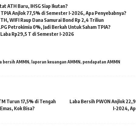
tat ATH Baru, IHSG Siap Ikutan?
 TPIA Anjlok 77,5% di Semester I-2026, Apa Penyebabnya?
TH, WIFI Raup Dana Samurai Bond Rp 2,4 Triliun
LPG Petrokimia 0%, Jadi Berkah Untuk Saham TPIA?
Laba Rp29,5 T di Semester I-2026
ba bersih AMMN
,
laporan keuangan AMMN
,
pendapatan AMMN
TM Turun 17,5% di Tengah
Laba Bersih PWON Anjlok 22,
Emas, Kok Bisa?
I-2024, A