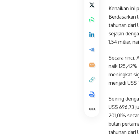
Kenaikan ini 
Berdasarkan 
tahunan dari 
sejalan deng
1,54 miliar, 
Secara rinci
naik 125,42% 
meningkat sig
menjadi US$ 7
Seiring deng
US$ 696,73 ju
201,01% seca
bulan pertama
tahunan dari 