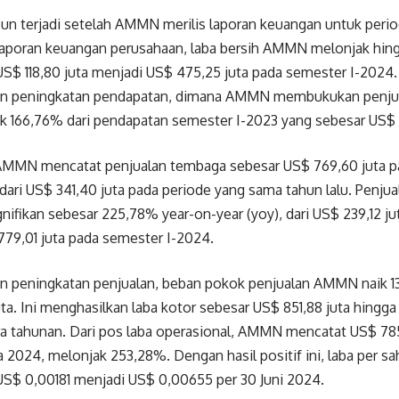
pun terjadi setelah AMMN merilis laporan keuangan untuk perio
laporan keuangan perusahaan, laba bersih AMMN melonjak hin
US$ 118,80 juta menjadi US$ 475,25 juta pada semester I-2024.
an peningkatan pendapatan, dimana AMMN membukukan penjua
naik 166,76% dari pendapatan semester I-2023 yang sebesar US$ 
, AMMN mencatat penjualan tembaga sebesar US$ 769,60 juta p
dari US$ 341,40 juta pada periode yang sama tahun lalu. Pen
nifikan sebesar 225,78% year-on-year (yoy), dari US$ 239,12 jut
79,01 juta pada semester I-2024.
an peningkatan penjualan, beban pokok penjualan AMMN naik 1
ta. Ini menghasilkan laba kotor sebesar US$ 851,88 juta hingg
ra tahunan. Dari pos laba operasional, AMMN mencatat US$ 78
 2024, melonjak 253,28%. Dengan hasil positif ini, laba per 
US$ 0,00181 menjadi US$ 0,00655 per 30 Juni 2024.