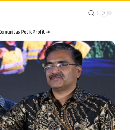
Komunitas Petik Profit ➜