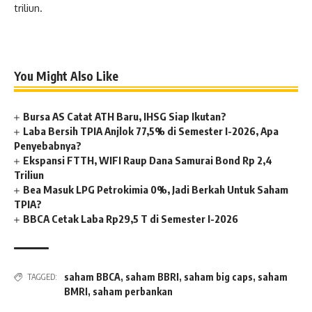
triliun.
You Might Also Like
Bursa AS Catat ATH Baru, IHSG Siap Ikutan?
Laba Bersih TPIA Anjlok 77,5% di Semester I-2026, Apa
Penyebabnya?
Ekspansi FTTH, WIFI Raup Dana Samurai Bond Rp 2,4
Triliun
Bea Masuk LPG Petrokimia 0%, Jadi Berkah Untuk Saham
TPIA?
BBCA Cetak Laba Rp29,5 T di Semester I-2026
saham BBCA
,
saham BBRI
,
saham big caps
,
saham
TAGGED:
BMRI
,
saham perbankan