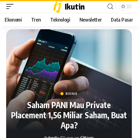
Ekonomi
Tren
Teknologi
Newsletter
Data Pasar
BISNIS
Saham PANI Mau Private
Placement 1,56 Miliar Saham, Buat
Apa?
By
Aurelia
2 years ago
Bisnis