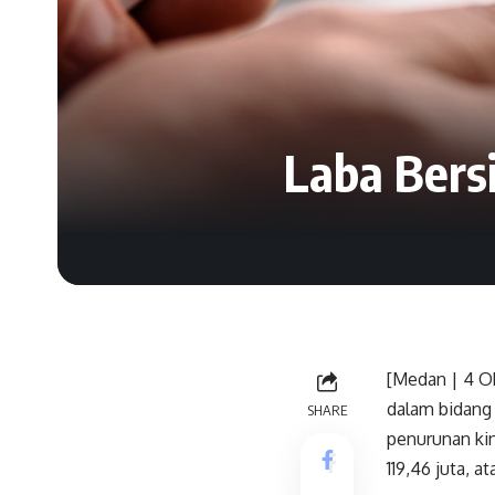
Laba Bers
[Medan | 4 O
dalam bidang
SHARE
penurunan ki
119,46 juta, 