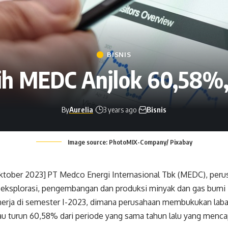
BISNIS
ih MEDC Anjlok 60,58%,
By
Aurelia
3 years ago
Bisnis
Image source: PhotoMIX-Company/ Pixabay
ktober 2023] PT Medco Energi Internasional Tbk (MEDC), peru
 eksplorasi, pengembangan dan produksi minyak dan gas bumi i
nerja di semester I-2023, dimana perusahaan membukukan laba
atau turun 60,58% dari periode yang sama tahun lalu yang menca