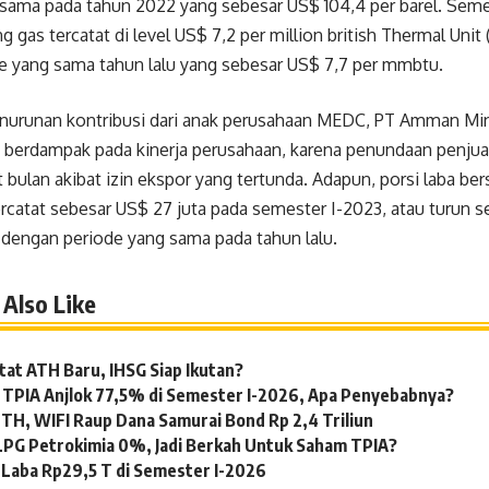
sama pada tahun 2022 yang sebesar US$ 104,4 per barel. Sement
g gas tercatat di level US$ 7,2 per million british Thermal Unit
e yang sama tahun lalu yang sebesar US$ 7,7 per mmbtu.
enurunan kontribusi dari anak perusahaan MEDC, PT Amman Min
 berdampak pada kinerja perusahaan, karena penundaan penju
bulan akibat izin ekspor yang tertunda. Adapun, porsi laba be
catat sebesar US$ 27 juta pada semester I-2023, atau turun s
dengan periode yang sama pada tahun lalu.
Also Like
tat ATH Baru, IHSG Siap Ikutan?
 TPIA Anjlok 77,5% di Semester I-2026, Apa Penyebabnya?
TH, WIFI Raup Dana Samurai Bond Rp 2,4 Triliun
LPG Petrokimia 0%, Jadi Berkah Untuk Saham TPIA?
Laba Rp29,5 T di Semester I-2026