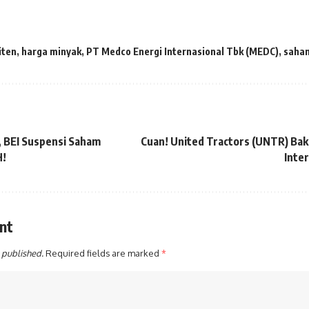
iten
,
harga minyak
,
PT Medco Energi Internasional Tbk (MEDC)
,
saha
, BEI Suspensi Saham
Cuan! United Tractors (UNTR) Bak
H!
Inter
nt
 published.
Required fields are marked
*