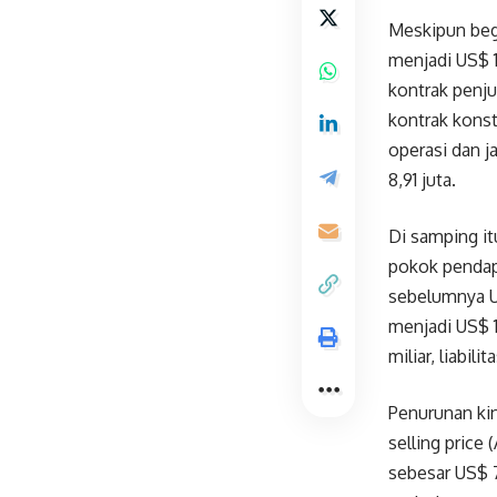
Meskipun begi
menjadi US$ 1
kontrak penju
kontrak konst
operasi dan j
8,91 juta.
Di samping i
pokok pendapa
sebelumnya US
menjadi US$ 1
miliar, liabil
Penurunan kin
selling price
sebesar US$ 7