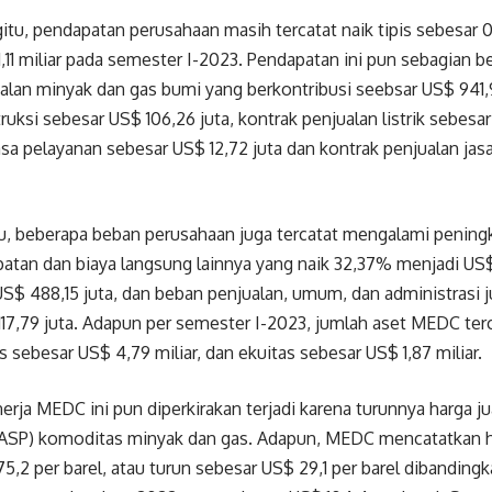
tu, pendapatan perusahaan masih tercatat naik tipis sebesar 0,
,11 miliar pada semester I-2023. Pendapatan ini pun sebagian be
alan minyak dan gas bumi yang berkontribusi seebsar US$ 941,
ruksi sebesar US$ 106,26 juta, kontrak penjualan listrik sebesa
asa pelayanan sebesar US$ 12,72 juta dan kontrak penjualan jas
tu, beberapa beban perusahaan juga tercatat mengalami pening
tan dan biaya langsung lainnya yang naik 32,37% menjadi US$ 
$ 488,15 juta, dan beban penjualan, umum, dan administrasi j
17,79 juta. Adapun per semester I-2023, jumlah aset MEDC ter
itas sebesar US$ 4,79 miliar, dan ekuitas sebesar US$ 1,87 miliar.
erja MEDC ini pun diperkirakan terjadi karena turunnya harga jua
 (ASP) komoditas minyak dan gas. Adapun, MEDC mencatatkan h
5,2 per barel, atau turun sebesar US$ 29,1 per barel dibanding