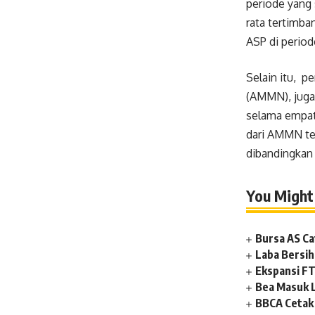
periode yang 
rata tertimban
ASP di period
Selain itu, p
(AMMN), juga
selama empat 
dari AMMN ter
dibandingkan 
You Might 
Bursa AS Ca
Laba Bersih
Ekspansi FT
Bea Masuk 
BBCA Cetak 