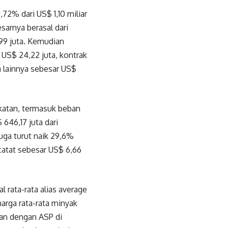
72% dari US$ 1,10 miliar
sarnya berasal dari
99 juta. Kemudian
r US$ 24,22 juta, kontrak
a lainnya sebesar US$
katan, termasuk beban
646,17 juta dari
uga turut naik 29,6%
catat sebesar US$ 6,66
l rata-rata alias average
arga rata-rata minyak
kan dengan ASP di