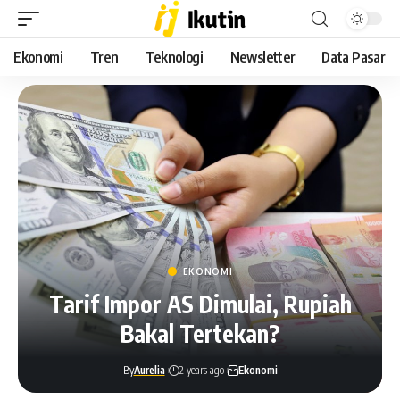
Ekonomi
Tren
Teknologi
Newsletter
Data Pasar
EKONOMI
Tarif Impor AS Dimulai, Rupiah
Bakal Tertekan?
By
Aurelia
2 years ago
Ekonomi