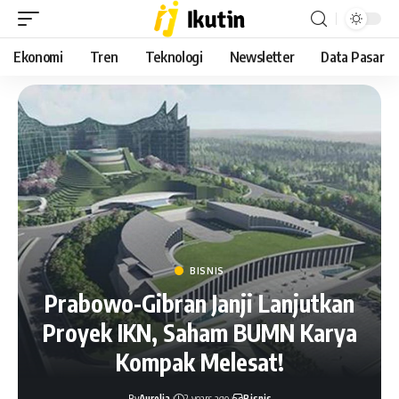
Ekonomi
Tren
Teknologi
Newsletter
Data Pasar
BISNIS
Prabowo-Gibran Janji Lanjutkan
Proyek IKN, Saham BUMN Karya
Kompak Melesat!
By
Aurelia
2 years ago
Bisnis