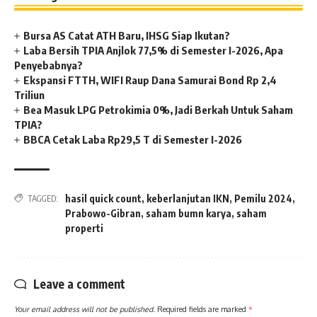
Bursa AS Catat ATH Baru, IHSG Siap Ikutan?
Laba Bersih TPIA Anjlok 77,5% di Semester I-2026, Apa
Penyebabnya?
Ekspansi FTTH, WIFI Raup Dana Samurai Bond Rp 2,4
Triliun
Bea Masuk LPG Petrokimia 0%, Jadi Berkah Untuk Saham
TPIA?
BBCA Cetak Laba Rp29,5 T di Semester I-2026
hasil quick count
,
keberlanjutan IKN
,
Pemilu 2024
,
TAGGED:
Prabowo-Gibran
,
saham bumn karya
,
saham
properti
Leave a comment
Your email address will not be published.
Required fields are marked
*