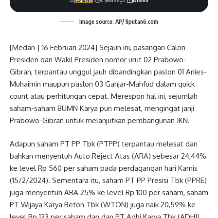
Image source: AP/ liputan6.com
[Medan | 16 Februari 2024] Sejauh ini, pasangan Calon
Presiden dan Wakil Presiden nomor urut 02 Prabowo-
Gibran, terpantau unggul jauh dibandingkan paslon 01 Anies-
Muhaimin maupun paslon 03 Ganjar-Mahfud dalam quick
count atau perhitungan cepat. Merespon hal ini, sejumlah
saham-saham BUMN Karya pun melesat, mengingat janji
Prabowo-Gibran untuk melanjutkan pembangunan IKN.
Adapun saham PT PP Tbk (PTPP) terpantau melesat dan
bahkan menyentuh Auto Reject Atas (ARA) sebesar 24,44%
ke level Rp 560 per saham pada perdagangan hari Kamis
(15/2/2024). Sementara itu, saham PT PP Presisi Tbk (PPRE)
juga menyentuh ARA 25% ke level Rp 100 per saham, saham
PT Wijaya Karya Beton Tbk (WTON) juga naik 20,59% ke
level Rp 123 per saham dan dan PT Adhi Karya Tbk (ADHI)